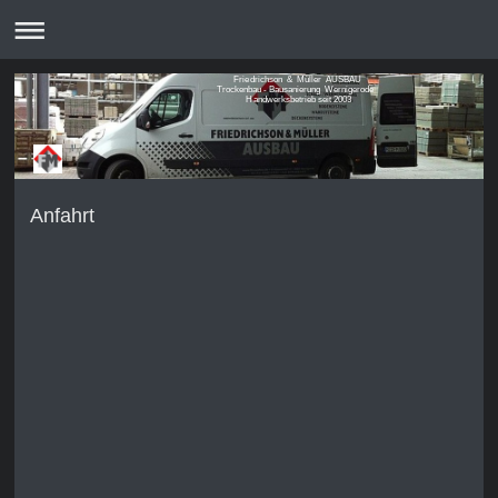
Friedrichson & Müller AUSBAU
Trockenbau - Bausanierung Wernigerode
Handwerksbetrieb seit 2003
Handwerksbetrieb seit 2003
Anfahrt